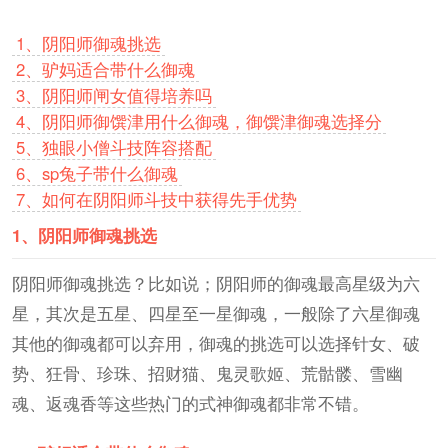
1、
阴阳师御魂挑选
2、
驴妈适合带什么御魂
3、
阴阳师闸女值得培养吗
4、
阴阳师御馔津用什么御魂，御馔津御魂选择分
5、
独眼小僧斗技阵容搭配
6、
sp兔子带什么御魂
7、
如何在阴阳师斗技中获得先手优势
1、
阴阳师御魂挑选
阴阳师御魂挑选？比如说；阴阳师的御魂最高星级为六
星，其次是五星、四星至一星御魂，一般除了六星御魂
其他的御魂都可以弃用，御魂的挑选可以选择针女、破
势、狂骨、珍珠、招财猫、鬼灵歌姬、荒骷髅、雪幽
魂、返魂香等这些热门的式神御魂都非常不错。