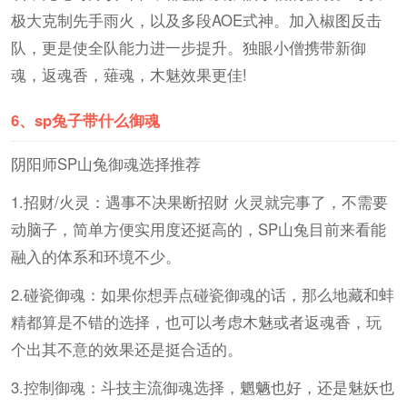
极大克制先手雨火，以及多段AOE式神。加入椒图反击
队，更是使全队能力进一步提升。独眼小僧携带新御
魂，返魂香，薙魂，木魅效果更佳!
6、
sp兔子带什么御魂
阴阳师SP山兔御魂选择推荐
1.招财/火灵：遇事不决果断招财 火灵就完事了，不需要
动脑子，简单方便实用度还挺高的，SP山兔目前来看能
融入的体系和环境不少。
2.碰瓷御魂：如果你想弄点碰瓷御魂的话，那么地藏和蚌
精都算是不错的选择，也可以考虑木魅或者返魂香，玩
个出其不意的效果还是挺合适的。
3.控制御魂：斗技主流御魂选择，魍魉也好，还是魅妖也