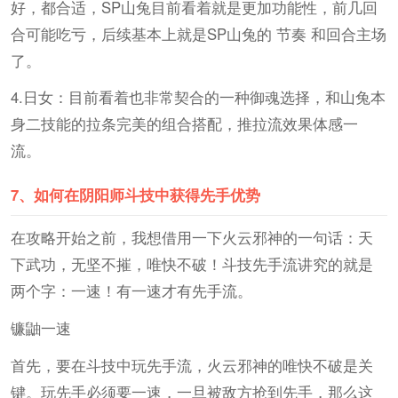
好，都合适，SP山兔目前看着就是更加功能性，前几回
合可能吃亏，后续基本上就是SP山兔的 节奏 和回合主场
了。
4.日女：目前看着也非常契合的一种御魂选择，和山兔本
身二技能的拉条完美的组合搭配，推拉流效果体感一
流。
7、
如何在阴阳师斗技中获得先手优势
在攻略开始之前，我想借用一下火云邪神的一句话：天
下武功，无坚不摧，唯快不破！斗技先手流讲究的就是
两个字：一速！有一速才有先手流。
镰鼬一速
首先，要在斗技中玩先手流，火云邪神的唯快不破是关
键。玩先手必须要一速，一旦被敌方抢到先手，那么这