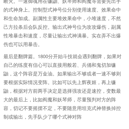
断火。一速御魂用在镰鼬、妖琴师和阎魔等需要先出手
的式神身上。控制型式神号位分别使用速度、效果命中
和生命加成。副属性主要堆效果命中，小堆速度，不然
己方拉条后会队反控。输出式神号位为攻攻爆伤，副属
性堆暴击和速度，尽量让输出式神满暴。实在弄不出爆
伤也可以用暴击。
最后是翻牌篇。1800分开始斗技就会遇到翻牌，如果对
自己的练度有信心可以直接用般若、兵俑和鬼切加镰
鼬，这个阵容是万金油。如果输出不够或者一速不够则
要根据实际情况变阵。比如可以先上辉夜姬，再上镰
鼬，根据对方前两手决定是选择强攻还是速控，变数最
大的最后上，比如阎魔和妖琴师，尽量预判对方的阵
容，切记不要摇摆不定，不要随意用坦克式神替换掉控
制或输出，先手队少了哪个式神对阵