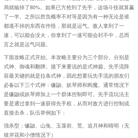
局就输掉了80%。如果已方抢到了先手，这场斗技就算赢
了一半。之所以胜负概率不对等是因为有一种无论是谁
都逃不掉的东西在作怪，那就是运气。敌人拿到了一
速，可以能会没火，你拿到了一速可能会封不中，总而
言之就是运气问题。
下面攻略正式开始。本攻略主要分为三个部分。分别是
式神、御魂和翻牌。接下来要说的是式神篇。先手流阵
容最关键的就是拉条式神，因此想要玩先手流的朋友们
必备以下三个式神：镰鼬、妖琴师和阎魔。通常情况下
是镰鼬或妖琴师加上一个群体控制即可。先手流玩法主
要是通过拿到一速获得先手权，从而对敌方进行控制或
直接击杀，队伍举例如下：
强杀型：镰鼬、山兔、玉藻前、荒、追月神和晴明（无
彼岸花和小僧情况下）