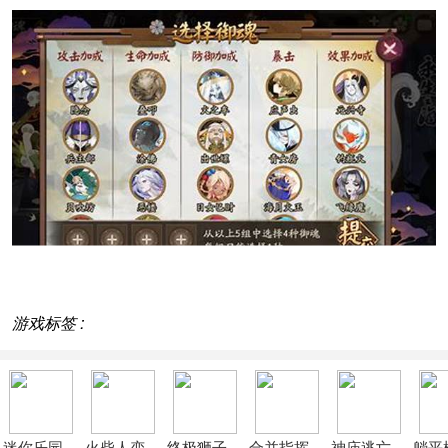
游戏标签 :
迷你乐园小医院
火柴人变身冒险
终极狮子模拟器2
合并指挥官军队冲突
神庙逃亡：勇敢
躺平