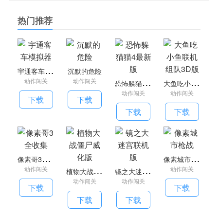
安全进行驾驶，能够确保安全顺利地完成旅程。
3、精确的物理引擎完美再现了真实的巴士驾驶体验，包
热门推荐
括刹车、加速、转向等操作，让您感受到真正巴士司机的驾驶
乐趣。
4、将会在第一人称视角带来逼真的驾驶体验，更具挑战
宇
通客车模拟器
性和趣味性，游戏中能够解锁更多不同类型的巴士。
沉默的危险
恐
怖躲猫猫4最新版
大
鱼吃小鱼联机组队3D版
动作闯关
动作闯关
宇通客车模拟器玩法攻略
动作闯关
动作闯关
1、下载并安装宇通客车模拟器，首次进入游戏需要为角
下载
下载
色以及自己的公交公司设置一个合适名字和LOGO。
下载
下载
2、进入游戏后，你需要选择自己习惯的操作方式，游戏
内共提供了四种，分别为陀螺仪、按钮、方向盘以及手换档变
速器，小编接下来以按钮模式为例，为大家介绍一下游戏的基
像
素哥3全收集
像
素城市枪战
本玩法。
植
物大战僵尸威化版
镜
之大迷宫联机版
动作闯关
动作闯关
3、选择你想要去的地区，游戏内有各种现实的城内和城
动作闯关
动作闯关
外地图：美国（旧金山和德克萨斯）、南美洲（布宜诺斯艾利
下载
下载
斯）、欧洲（德国、西班牙、布拉格、圣彼得堡）、迪拜、上
下载
下载
海等等，还可以在下方选择当前地区一天中的多个时间和天气