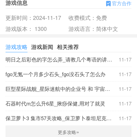
游戏信息
游戏特色
官方合作
1、在这里能够进行各种车辆升级和改装，进一步提高巴
更新时间：
2024-11-17
收费模式：
免费
士的性能和舒适度，赚取金币，让您的巴士成为城市中的明
游戏版本：
1300
游戏语言：
简体中文
星。
2、在这款游戏中为我们提供海量的路线涵盖城市、乡
村、山区等不同地形地貌，每条路线都有各自的风景和难点。
游戏攻略
游戏新闻
相关推荐
3、提供多种不同类型的巴士供玩家选择，每种车辆都有
明日之后彩色的字怎么弄_请教几个粤语的讲法这里,那里,你们,妈妈
11-17
独特的外观和驾驶特性，让我们在其中能够拥有独特的驾驶体
验感。
fgo无氪一个月多少石头_fgo没石头了怎么办
11-17
4、游戏中的时间限制增加了游戏的紧迫性，让每一个玩
家需要在规定时间内运送尽可能多的乘客，以获得最高分。
巨型星际战舰_星际迷航中的企业号 和 宇宙战舰大和号打
11-17
游戏玩法
石器时代m怎么升6星_揪痧保健,用对了就灵
11-17
1、在游戏中会有动态天气和昼夜变化影响驾驶状况，增
加游戏的真实感。还拥有限时挑战、特殊事件和其他任务等着
保卫萝卜3 集市57关攻略_保卫萝卜泰坦尼克号第57关攻略
11-17
你。
»
更多攻略
2、玩家在这款游戏中根据不同的目的地智能规划路线，