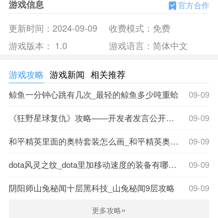
游戏信息
官方合作
所以你必须灵活和机智地应对所发生的事情。
2、你必须运用你的驾驶技术，在最短的时间内到达终
更新时间：
2024-09-09
收费模式：
免费
点，如果可能的话，还要打破记录。
游戏版本：
1.0
游戏语言：
简体中文
3、赛车漂移计划游戏中将有一个任务模式和一个无尽模
式，你可以在高速公路上无休止地开车。
游戏攻略
游戏新闻
相关推荐
赛车漂移计划优势
鲸鱼一分钟心跳有几次_最轻的鲸鱼多少吨重蛤
09-09
1、在这款游戏中，你要有驾驶技术，你可以通过更多的
挑战来解锁更多精彩的冒险。
《狂野星球复仇》攻略——开发者发言公开反对微交易设计
09-09
2、不同的场景和更多的免费地图，更多的测试轨道，让
游戏变得更刺激。
和平精英里面的奥特套装怎么画_和平精英奥特曼还能再返场吗
09-09
3、赛车漂移计划游戏中你将可以ky 选择三种不同的视
角：司机视角、后方视角和主电影视角。
dota风灵之纹_dota里加移动速度的装备有哪些，具体列
09-09
赛车漂移计划亮点
阴阳师山兔秘闻十层黑科技_山兔秘闻9层攻略
09-09
1、最好的体验是准备体验漂移的独特快感。漂移从未如
此有趣、刺激和紧张。
»
更多攻略
2、易于使用，高度可定制，解锁设置菜单，用5种类型定