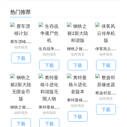
制你的车的行为。
热门推荐
3、在这款游戏中，漂移技术可以在不同的轨道上使用，
也能展现你的完美表现和娱乐体验。
4、赛车漂移计划游戏带来逼真的驾驶体验，让玩家体验
到以极快的速度驾驶跑车的快感。
赛
车漂移计划
相关推荐
生
存战争僵尸危机
钢
铁之躯2新大陆和谐版
侠
客风云传单机版
动作闯关
直线赛车手3D：是一款惊心动魄的赛车游戏，玩家可以在
动作闯关
动作闯关
动作闯关
下载
各种赛道上驾驶传说中的战神GTR，体验速度与激情的终极快
下载
下载
下载
感。展示你精湛的转弯技巧，震惊全场，超越所有对手，成为
最终的冠军。也有很多其他的游戏模式，有艰难的挑战，以测
试你的真正技能。
公路卡车赛车：一个非常有趣的赛车游戏，你可以在城市
整
蛊邻居修改器
的街道上自由竞赛。每场比赛都很有趣，展示了你的个人智
奥
特曼格斗进化老版本
动作闯关
慧，所以你可以越来越顺利地实现你的目标，加上游戏中内置
钢
铁之躯2新大陆无限金币版
奥
特曼格斗进化和谐版无限人物
动作闯关
下载
的越来越多的流行元素，整体感觉越来越有趣，你的技能也得
动作闯关
动作闯关
下载
到了充分的展示。
下载
下载