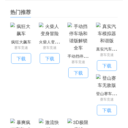
有这些都能给玩家带来乐趣。
热门推荐
3、丰富的卡片，疯狂大飙车游戏的关卡是很多的，如果
你在游戏中成功可以打开。
4、操作简单，游戏的操作也很简单，而且还可以根据使
用习惯，定制操作系统。
火
柴人变身冒险
疯狂大飙车
相关推荐
真
实汽车模拟器和谐版
赛车竞速
赛车竞速
《3D狂野赛车内购无限版》是一款有趣的赛车游戏，玩家
手
动挡停车场和谐版解锁全车
赛车竞速
下载
下载
可以在游戏中体验最佳的图形和大量可以解锁的赛车模型，特
赛车竞速
下载
别是如果你可以更换汽车、更换不同零件以提高速度和喷漆，
下载
所有这些都可以改变汽车的颜色。游戏非常容易玩，有很多跟
踪卡可供选择，但在开始时，玩家必须收集奖品才能解锁其他
卡。游戏提供随机任务，完成任务后将为您提供许多奖品，以
登
山赛车无敌版
改进您的汽车并解锁新卡。
赛车竞速
《全民极速赛车》是一种赛车游戏，玩家必须克服障碍才
下载
能到达终点并赢得最后一关。每个玩家都可以面对不同玩家的
网络。在决斗过程中，你会遇到其他玩家的攻击和骚扰，这会
使你的速度减慢。在比赛结束时，你将在整个比赛中获得排