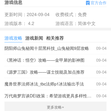
游戏信息
官方合作
还是很简单的，没有什么困难。
2、随机轨迹，多人模式是在随机轨迹上使用的，所以每
更新时间：
2024-09-04
收费模式：
免费
次战斗都有不同的场景外观和路径。
游戏版本：
4.2
游戏语言：
简体中文
3、有趣的外观，外观商店收集了数百个角色外观，完成
任务和成就，打开不同的角色皮肤。
游戏攻略
游戏新闻
相关推荐
疯狂大飙车体验
阴阳师山兔秘闻十层黑科技_山兔秘闻9层攻略
09-04
1、令人兴奋的游戏体验和独特的游戏体验都会带来高质
量的游戏体验，并使游戏更加上瘾。
《黑神话：悟空》攻略——金甲犀的影神图
09-04
2、关卡开启，选择关卡模式可以获得不同的关卡体验，
开启后你可以感觉到场景更加丰富有趣。
《源梦三国》攻略——谋士技能及加点推荐
09-04
3、在疯狂大飙车游戏中使用加速道具可以提高自行车的
速度，会有障碍物和其他对手可以快速通过。
魔兽世界法师冰法_tbc法师p1冰法输出手法
09-04
疯狂大飙车特色
万代南梦宫谈DEI政策：希望游戏更具多样性包容性
09-04
1、多人互动，多个玩家一起交流，赛道上有其他玩家会
分散你的注意力，阻碍你的进步。
»
更多攻略
2、提供有高画质，游戏有非常好的画质和很多特效，所