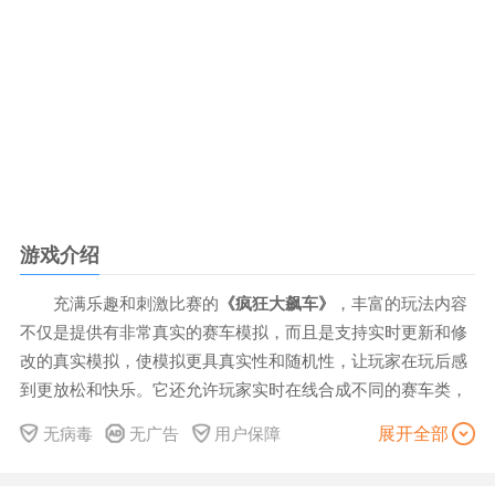
游戏介绍
充满乐趣和刺激比赛的
《疯狂大飙车》
，丰富的玩法内容
不仅是提供有非常真实的赛车模拟，而且是支持实时更新和修
改的真实模拟，使模拟更具真实性和随机性，让玩家在玩后感
到更放松和快乐。它还允许玩家实时在线合成不同的赛车类，
为玩家创造更强大、更优越的赛车。
展开全部
无病毒
无广告
用户保障
疯狂大飙车优势
1、在疯狂大飙车游戏中玩家所能体验到的驾驶操作体验